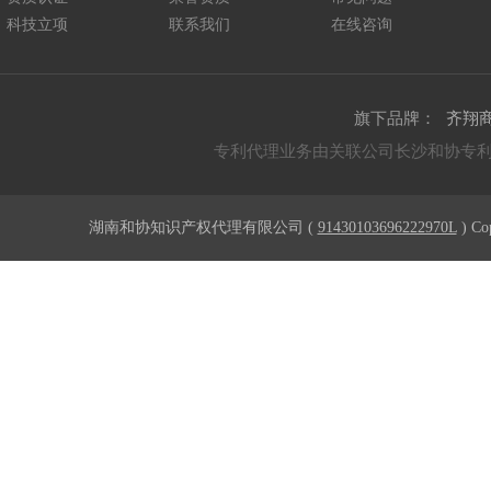
科技立项
联系我们
在线咨询
旗下品牌：
齐翔
专利代理业务由关联公司长沙和协专
湖南和协知识产权代理有限公司 (
91430103696222970L
) Co