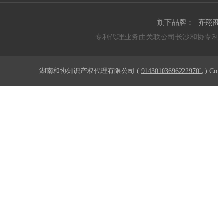
旗下品牌：
齐翔
专利代理业务由关联公司长沙和协专
湖南和协知识产权代理有限公司 (
91430103696222970L
) Co