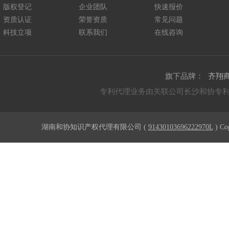
版权登记
企业团队
快速报价
资质认证
荣誉资质
常见问题
科技立项
联系我们
在线咨询
旗下品牌：
齐翔
专利代理业务由关联公司长沙和协专
湖南和协知识产权代理有限公司 (
91430103696222970L
) Co