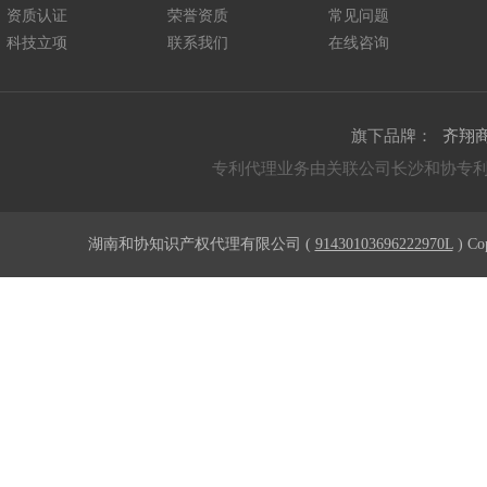
资质认证
荣誉资质
常见问题
科技立项
联系我们
在线咨询
旗下品牌：
齐翔
专利代理业务由关联公司长沙和协专
湖南和协知识产权代理有限公司 (
91430103696222970L
) Co