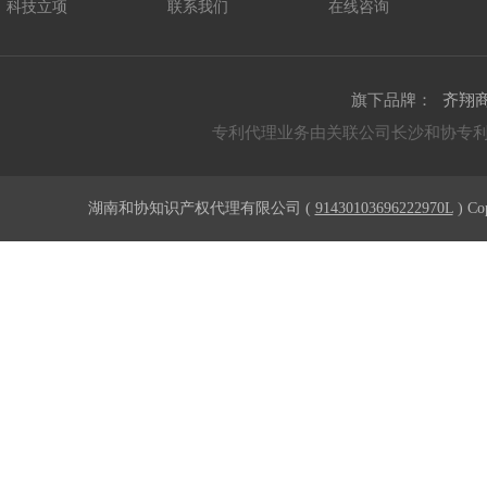
科技立项
联系我们
在线咨询
旗下品牌：
齐翔
专利代理业务由关联公司长沙和协专
湖南和协知识产权代理有限公司 (
91430103696222970L
) Co