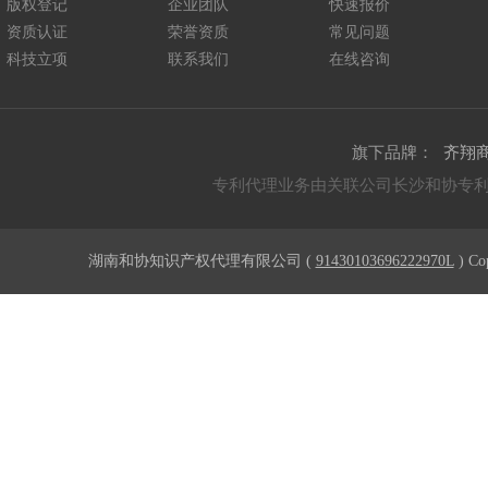
版权登记
企业团队
快速报价
资质认证
荣誉资质
常见问题
科技立项
联系我们
在线咨询
旗下品牌：
齐翔
专利代理业务由关联公司长沙和协专
湖南和协知识产权代理有限公司 (
91430103696222970L
) Co