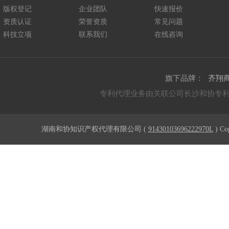
版权登记
企业团队
快速报价
资质认证
荣誉资质
常见问题
科技立项
联系我们
在线咨询
旗下品牌：
齐翔
专利代理业务由关联公司长沙和协专
湖南和协知识产权代理有限公司 (
91430103696222970L
) Co